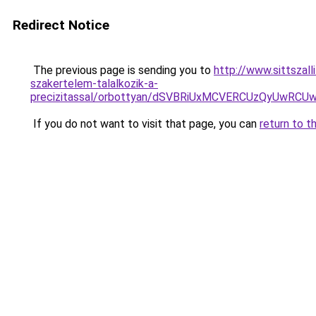
Redirect Notice
The previous page is sending you to
http://www.sittszal
szakertelem-talalkozik-a-
precizitassal/orbottyan/dSVBRiUxMCVERCUzQyUw
If you do not want to visit that page, you can
return to t