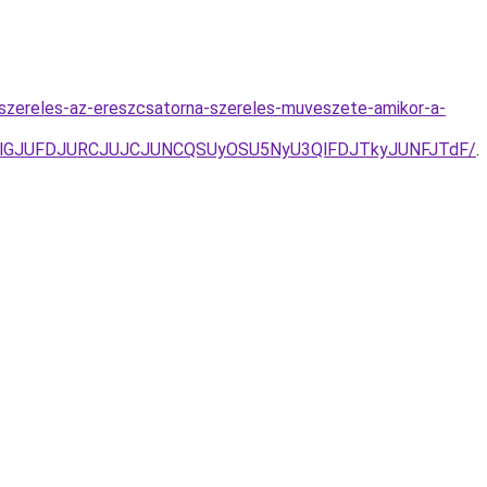
-szereles-az-ereszcsatorna-szereles-muveszete-amikor-a-
JTlGJUFDJURCJUJCJUNCQSUyOSU5NyU3QlFDJTkyJUNFJTdF/
.