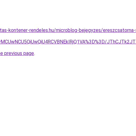
litas-kontener-rendeles.hu/microblog-bejegyzes/ereszcsatorna
RCUwMCUwNCU5QiUwQiU4RCVBNEklRjQ1VA%3D%3D/JThCJTk2
he previous page
.