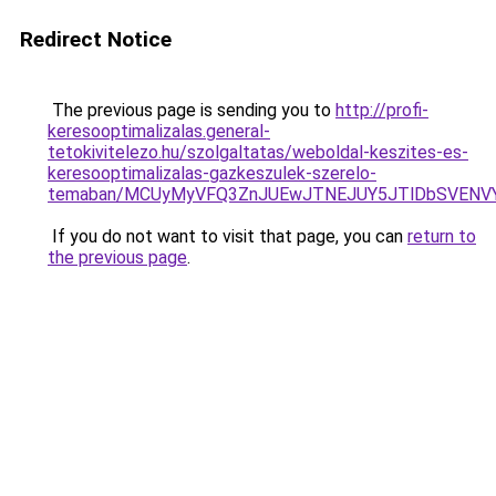
Redirect Notice
The previous page is sending you to
http://profi-
keresooptimalizalas.general-
tetokivitelezo.hu/szolgaltatas/weboldal-keszites-es-
keresooptimalizalas-gazkeszulek-szerelo-
temaban/MCUyMyVFQ3ZnJUEwJTNEJUY5JTlDbSVENV
If you do not want to visit that page, you can
return to
the previous page
.